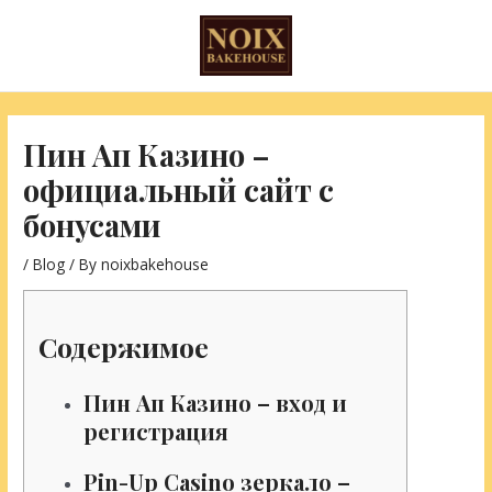
Skip
Post
to
navigation
content
Пин Ап Казино –
официальный сайт с
бонусами
/
Blog
/ By
noixbakehouse
Содержимое
Пин Ап Казино – вход и
регистрация
Pin-Up Casino зеркало –