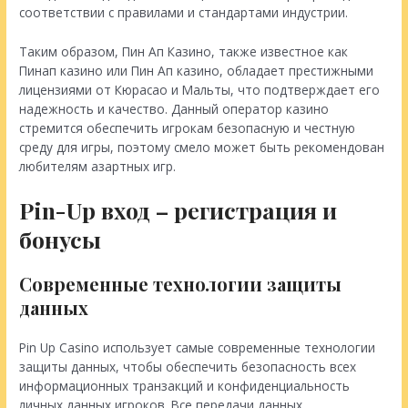
соответствии с правилами и стандартами индустрии.
Таким образом, Пин Ап Казино, также известное как
Пинап казино или Пин Ап казино, обладает престижными
лицензиями от Кюрасао и Мальты, что подтверждает его
надежность и качество. Данный оператор казино
стремится обеспечить игрокам безопасную и честную
среду для игры, поэтому смело может быть рекомендован
любителям азартных игр.
Pin-Up вход – регистрация и
бонусы
Современные технологии защиты
данных
Pin Up Casino использует самые современные технологии
защиты данных, чтобы обеспечить безопасность всех
информационных транзакций и конфиденциальность
личных данных игроков. Все передачи данных