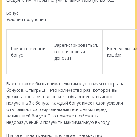
Бонус
Условия получения
Зарегистрироваться,
Приветственный
Еженедельны
внести первый
бонус
кэшбэк
депозит
Важно также быть внимательным к условиям отыгрыша
бонусов. Отыгрыш – это количество раз, которое вы
должны поставить деньги, чтобы вывести выигрыш,
полученный с бонуса. Каждый бонус имеет свои условия
отыгрыша, поэтому ознакомьтесь с ними перед
активацией бонуса. Это поможет избежать
недоразумений и получить максимальную выгоду.
В итоге, пинап казино предлагает множество