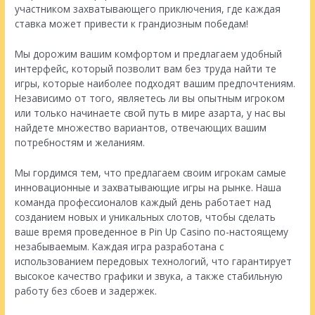
участником захватывающего приключения, где каждая
ставка может привести к грандиозным победам!
Мы дорожим вашим комфортом и предлагаем удобный
интерфейс, который позволит вам без труда найти те
игры, которые наиболее подходят вашим предпочтениям.
Независимо от того, являетесь ли вы опытным игроком
или только начинаете свой путь в мире азарта, у нас вы
найдете множество вариантов, отвечающих вашим
потребностям и желаниям.
Мы гордимся тем, что предлагаем своим игрокам самые
инновационные и захватывающие игры на рынке. Наша
команда профессионалов каждый день работает над
созданием новых и уникальных слотов, чтобы сделать
ваше время проведенное в Pin Up Casino по-настоящему
незабываемым. Каждая игра разработана с
использованием передовых технологий, что гарантирует
высокое качество графики и звука, а также стабильную
работу без сбоев и задержек.