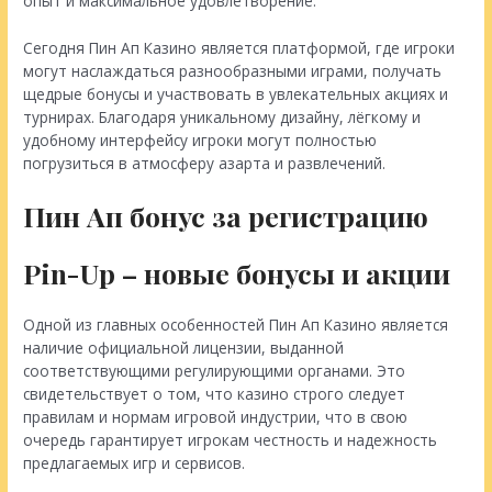
опыт и максимальное удовлетворение.
Сегодня Пин Ап Казино является платформой, где игроки
могут наслаждаться разнообразными играми, получать
щедрые бонусы и участвовать в увлекательных акциях и
турнирах. Благодаря уникальному дизайну, лёгкому и
удобному интерфейсу игроки могут полностью
погрузиться в атмосферу азарта и развлечений.
Пин Ап бонус за регистрацию
Pin-Up – новые бонусы и акции
Одной из главных особенностей Пин Ап Казино является
наличие официальной лицензии, выданной
соответствующими регулирующими органами. Это
свидетельствует о том, что казино строго следует
правилам и нормам игровой индустрии, что в свою
очередь гарантирует игрокам честность и надежность
предлагаемых игр и сервисов.