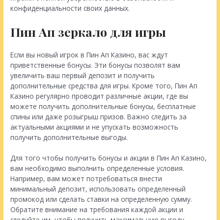
конфиденциальности своих данных.
Пин Ап зеркало для игры
Если вы новый игрок в Пин Ап Казино, вас ждут
приветственные бонусы. Эти бонусы позволят вам
увеличить ваш первый депозит и получить
дополнительные средства для игры. Кроме того, Пин Ап
Казино регулярно проводит различные акции, где вы
можете получить дополнительные бонусы, бесплатные
спины или даже розыгрыш призов. Важно следить за
актуальными акциями и не упускать возможность
получить дополнительные выгоды.
Для того чтобы получить бонусы и акции в Пин Ап Казино,
вам необходимо выполнить определенные условия.
Например, вам может потребоваться внести
минимальный депозит, использовать определенный
промокод или сделать ставки на определенную сумму.
Обратите внимание на требования каждой акции и
следуйте им, чтобы получить максимальную выгоду.