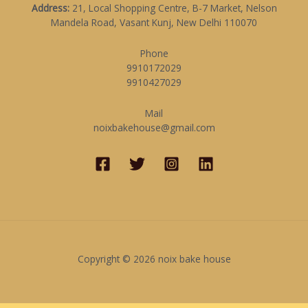
Address:
21, Local Shopping Centre, B-7 Market, Nelson
Mandela Road, Vasant Kunj, New Delhi 110070
Phone
9910172029
9910427029
Mail
noixbakehouse@gmail.com
Copyright © 2026 noix bake house